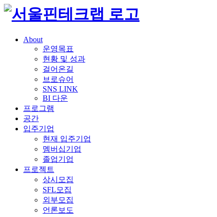
About
운영목표
현황 및 성과
걸어온길
브로슈어
SNS LINK
BI 다운
프로그램
공간
입주기업
현재 입주기업
멤버십기업
졸업기업
프로젝트
상시모집
SFL모집
외부모집
언론보도