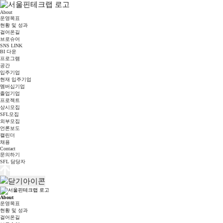
About
운영목표
현황 및 성과
걸어온길
브로슈어
SNS LINK
BI 다운
프로그램
공간
입주기업
현재 입주기업
멤버십기업
졸업기업
프로젝트
상시모집
SFL모집
외부모집
언론보도
캘린더
채용
Contact
문의하기
SFL 담당자
About
운영목표
현황 및 성과
걸어온길