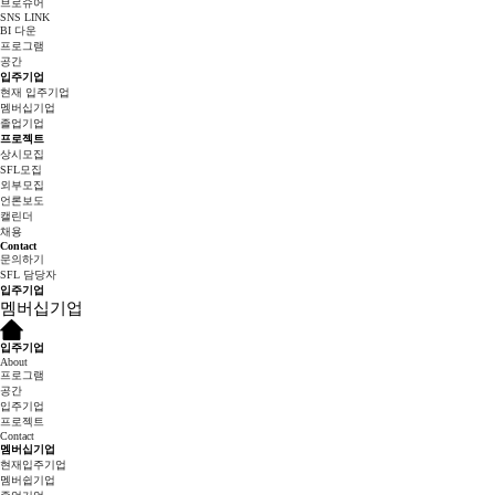
브로슈어
SNS LINK
BI 다운
프로그램
공간
입주기업
현재 입주기업
멤버십기업
졸업기업
프로젝트
상시모집
SFL모집
외부모집
언론보도
캘린더
채용
Contact
문의하기
SFL 담당자
입주기업
멤버십기업
입주기업
About
프로그램
공간
입주기업
프로젝트
Contact
멤버십기업
현재입주기업
멤버쉽기업