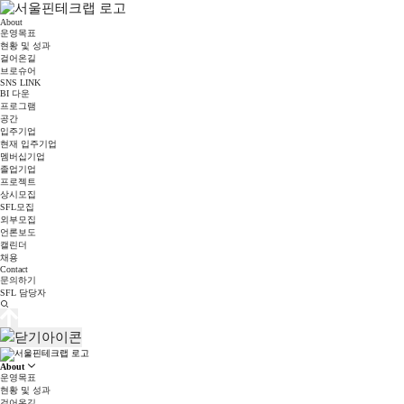
About
운영목표
현황 및 성과
걸어온길
브로슈어
SNS LINK
BI 다운
프로그램
공간
입주기업
현재 입주기업
멤버십기업
졸업기업
프로젝트
상시모집
SFL모집
외부모집
언론보도
캘린더
채용
Contact
문의하기
SFL 담당자
About
운영목표
현황 및 성과
걸어온길