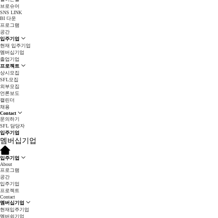
브로슈어
SNS LINK
BI 다운
프로그램
공간
입주기업
현재 입주기업
멤버십기업
졸업기업
프로젝트
상시모집
SFL모집
외부모집
언론보도
캘린더
채용
Contact
문의하기
SFL 담당자
입주기업
멤버십기업
입주기업
About
프로그램
공간
입주기업
프로젝트
Contact
멤버십기업
현재입주기업
멤버쉽기업