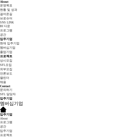
About
운영목표
현황 및 성과
걸어온길
브로슈어
SNS LINK
BI 다운
프로그램
공간
입주기업
현재 입주기업
멤버십기업
졸업기업
프로젝트
상시모집
SFL모집
외부모집
언론보도
캘린더
채용
Contact
문의하기
SFL 담당자
입주기업
멤버십기업
입주기업
About
프로그램
공간
입주기업
프로젝트