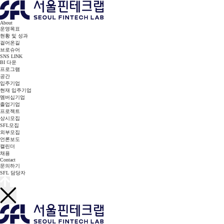
About
운영목표
현황 및 성과
걸어온길
브로슈어
SNS LINK
BI 다운
프로그램
공간
입주기업
현재 입주기업
멤버십기업
졸업기업
프로젝트
상시모집
SFL모집
외부모집
언론보도
캘린더
채용
Contact
문의하기
SFL 담당자