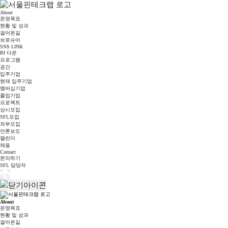
About
운영목표
현황 및 성과
걸어온길
브로슈어
SNS LINK
BI 다운
프로그램
공간
입주기업
현재 입주기업
멤버십기업
졸업기업
프로젝트
상시모집
SFL모집
외부모집
언론보도
캘린더
채용
Contact
문의하기
SFL 담당자
About
운영목표
현황 및 성과
걸어온길