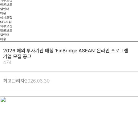
외부모집
언론보도
캘린더
채용
상시모집
SFL모집
외부모집
언론보도
캘린더
채용
2026 해외 투자기관 매칭 'FinBridge ASEAN' 온라인 프로그램
기업 모집 공고
474
최고관리자
2026.06.30