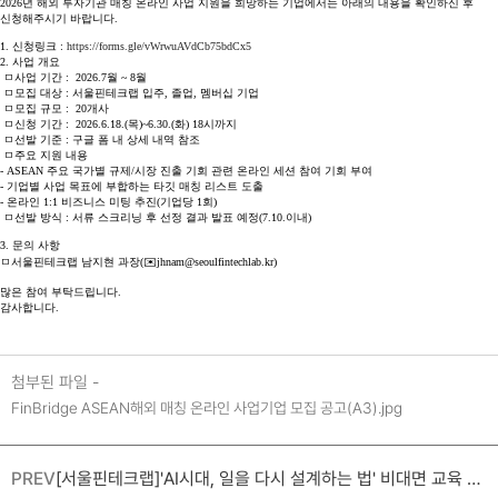
2026년 해외 투자기관 매칭 온라인 사업 지원을 희망하는 기업에서는 아래의 내용을 확인하신 후
신청해주시기 바랍니다.
1. 신청링크 :
https://forms.gle/vWrwuAVdCb75bdCx5
2. 사업 개요
ㅁ사업 기간 : 2026.7월 ~ 8월
ㅁ모집 대상 : 서울핀테크랩 입주, 졸업, 멤버십 기업
ㅁ모집 규모 : 20개사
ㅁ신청 기간 : 2026.6.18.(목)~6.30.(화) 18시까지
ㅁ선발 기준 : 구글 폼 내 상세 내역 참조
ㅁ주요 지원 내용
- ASEAN 주요 국가별 규제/시장 진출 기회 관련 온라인 세션 참여 기회 부여
- 기업별 사업 목표에 부합하는 타깃 매칭 리스트 도출
- 온라인 1:1 비즈니스 미팅 추진(기업당 1회)
ㅁ선발 방식 : 서류 스크리닝 후 선정 결과 발표 예정(7.10.이내)
3. 문의 사항
ㅁ서울핀테크랩 남지현 과장(✉️jhnam@seoulfintechlab.kr)
많은 참여 부탁드립니다.
감사합니다.
첨부된 파일 -
FinBridge ASEAN해외 매칭 온라인 사업기업 모집 공고(A3).jpg
PREV
[서울핀테크랩]'AI시대, 일을 다시 설계하는 법' 비대면 교육 모집 (~7.8)