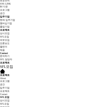
브로슈어
SNS LINK
BI 다운
프로그램
공간
입주기업
현재 입주기업
멤버십기업
졸업기업
프로젝트
상시모집
SFL모집
외부모집
언론보도
캘린더
채용
Contact
문의하기
SFL 담당자
프로젝트
SFL모집
프로젝트
About
프로그램
공간
입주기업
프로젝트
Contact
SFL모집
상시모집
SFL모집