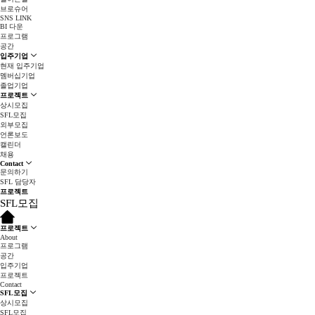
브로슈어
SNS LINK
BI 다운
프로그램
공간
입주기업
현재 입주기업
멤버십기업
졸업기업
프로젝트
상시모집
SFL모집
외부모집
언론보도
캘린더
채용
Contact
문의하기
SFL 담당자
프로젝트
SFL모집
프로젝트
About
프로그램
공간
입주기업
프로젝트
Contact
SFL모집
상시모집
SFL모집