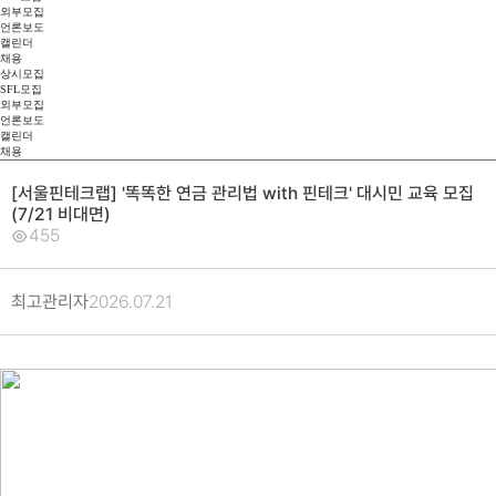
외부모집
언론보도
캘린더
채용
상시모집
SFL모집
외부모집
언론보도
캘린더
채용
[서울핀테크랩] '똑똑한 연금 관리법 with 핀테크' 대시민 교육 모집
(7/21 비대면)
455
최고관리자
2026.07.21