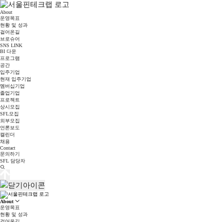
About
운영목표
현황 및 성과
걸어온길
브로슈어
SNS LINK
BI 다운
프로그램
공간
입주기업
현재 입주기업
멤버십기업
졸업기업
프로젝트
상시모집
SFL모집
외부모집
언론보도
캘린더
채용
Contact
문의하기
SFL 담당자
About
운영목표
현황 및 성과
걸어온길