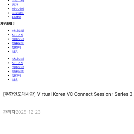
프로그램
공간
입주기업
프로젝트
Contact
외부모집
상시모집
SFL모집
외부모집
언론보도
캘린더
채용
상시모집
SFL모집
외부모집
언론보도
캘린더
채용
[주한인도대사관] Virtual Korea VC Connect Session : Series 3
관리자
2025-12-23