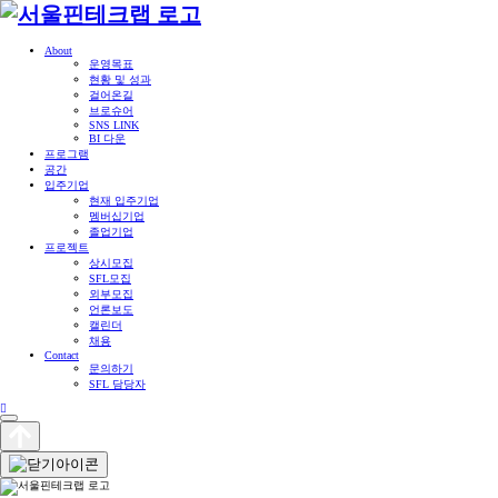
About
운영목표
현황 및 성과
걸어온길
브로슈어
SNS LINK
BI 다운
프로그램
공간
입주기업
현재 입주기업
멤버십기업
졸업기업
프로젝트
상시모집
SFL모집
외부모집
언론보도
캘린더
채용
Contact
문의하기
SFL 담당자