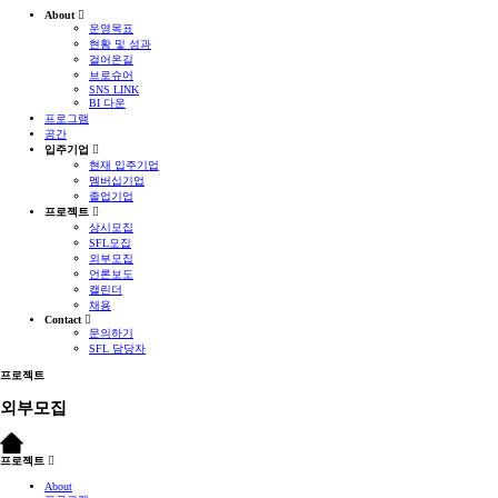
About
운영목표
현황 및 성과
걸어온길
브로슈어
SNS LINK
BI 다운
프로그램
공간
입주기업
현재 입주기업
멤버십기업
졸업기업
프로젝트
상시모집
SFL모집
외부모집
언론보도
캘린더
채용
Contact
문의하기
SFL 담당자
프로젝트
외부모집
프로젝트
About