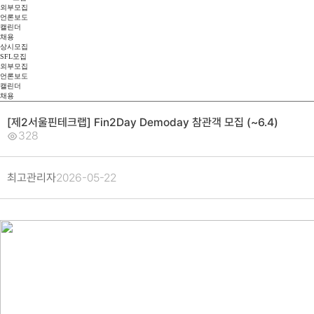
외부모집
언론보도
캘린더
채용
상시모집
SFL모집
외부모집
언론보도
캘린더
채용
[제2서울핀테크랩] Fin2Day Demoday 참관객 모집 (~6.4)
328
최고관리자
2026-05-22