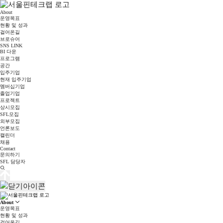
About
운영목표
현황 및 성과
걸어온길
브로슈어
SNS LINK
BI 다운
프로그램
공간
입주기업
현재 입주기업
멤버십기업
졸업기업
프로젝트
상시모집
SFL모집
외부모집
언론보도
캘린더
채용
Contact
문의하기
SFL 담당자
About
운영목표
현황 및 성과
걸어온길