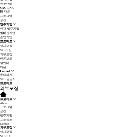
브로슈어
SNS LINK
BI 다운
프로그램
공간
입주기업
현재 입주기업
멤버십기업
졸업기업
프로젝트
상시모집
SFL모집
외부모집
언론보도
캘린더
채용
Contact
문의하기
SFL 담당자
프로젝트
외부모집
프로젝트
About
프로그램
공간
입주기업
프로젝트
Contact
외부모집
상시모집
SFL모집