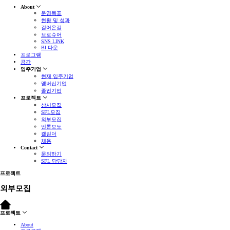
About
운영목표
현황 및 성과
걸어온길
브로슈어
SNS LINK
BI 다운
프로그램
공간
입주기업
현재 입주기업
멤버십기업
졸업기업
프로젝트
상시모집
SFL모집
외부모집
언론보도
캘린더
채용
Contact
문의하기
SFL 담당자
프로젝트
외부모집
프로젝트
About