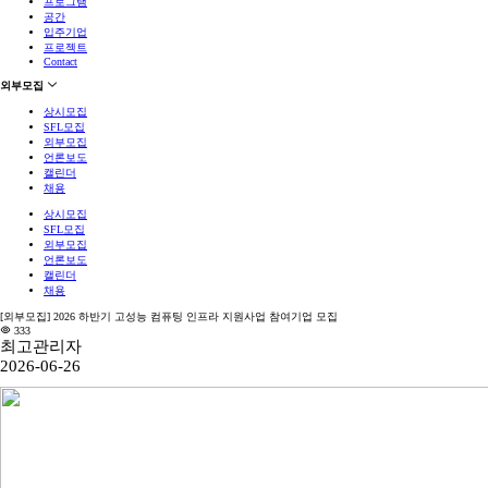
프로그램
공간
입주기업
프로젝트
Contact
외부모집
상시모집
SFL모집
외부모집
언론보도
캘린더
채용
상시모집
SFL모집
외부모집
언론보도
캘린더
채용
[외부모집] 2026 하반기 고성능 컴퓨팅 인프라 지원사업 참여기업 모집
333
최고관리자
2026-06-26