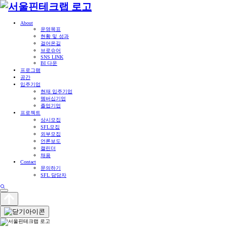
About
운영목표
현황 및 성과
걸어온길
브로슈어
SNS LINK
BI 다운
프로그램
공간
입주기업
현재 입주기업
멤버십기업
졸업기업
프로젝트
상시모집
SFL모집
외부모집
언론보도
캘린더
채용
Contact
문의하기
SFL 담당자