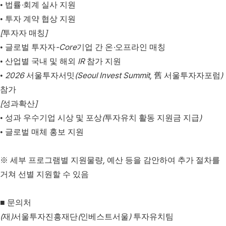
·
•
법률
회계 실사 지원
•
투자 계약 협상 지원
[
]
투자자 매칭
-Core
·
•
글로벌 투자자
기업 간 온
오프라인 매칭
IR
•
산업별 국내 및 해외
참가 지원
2026
(Seoul Invest Summit,
)
•
서울투자서밋
舊
서울투자자포럼
참가
[
]
성과확산
(
)
•
성과 우수기업 시상 및 포상
투자유치 활동 지원금 지급
•
글로벌 매체 홍보 지원
,
※
세부 프로그램별 지원물량
예산 등을 감안하여 추가 절차를
거쳐 선별 지원할 수 있음
■
문의처
(
)
(
)
재
서울투자진흥재단
인베스트서울
투자유치팀