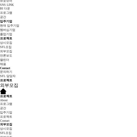
브로슈어
SNS LINK
BI 다운
프로그램
공간
입주기업
현재 입주기업
멤버십기업
졸업기업
프로젝트
상시모집
SFL모집
외부모집
언론보도
캘린더
채용
Contact
문의하기
SFL 담당자
프로젝트
외부모집
프로젝트
About
프로그램
공간
입주기업
프로젝트
Contact
외부모집
상시모집
SFL모집