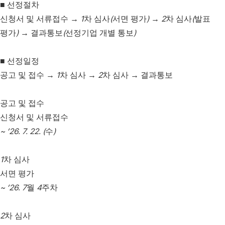
■
선정절차
1
(
)
2
(
신청서 및 서류접수
→
차 심사
서면 평가
→
차 심사
발표
)
(
)
평가
→
결과통보
선정기업 개별 통보
■
선정일정
1
2
공고 및 접수
→
차 심사
→
차 심사
→
결과통보
공고 및 접수
신청서 및 서류접수
~ ’26. 7. 22. (
)
수
1
차 심사
서면 평가
~ ’26. 7
4
월
주차
2
차 심사