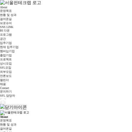
About
운영목표
현황 및 성과
걸어온길
브로슈어
SNS LINK
BI 다운
프로그램
공간
입주기업
현재 입주기업
멤버십기업
졸업기업
프로젝트
상시모집
SFL모집
외부모집
언론보도
캘린더
채용
Contact
문의하기
SFL 담당자
About
운영목표
현황 및 성과
걸어온길