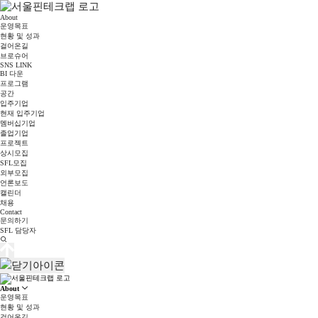
About
운영목표
현황 및 성과
걸어온길
브로슈어
SNS LINK
BI 다운
프로그램
공간
입주기업
현재 입주기업
멤버십기업
졸업기업
프로젝트
상시모집
SFL모집
외부모집
언론보도
캘린더
채용
Contact
문의하기
SFL 담당자
About
운영목표
현황 및 성과
걸어온길