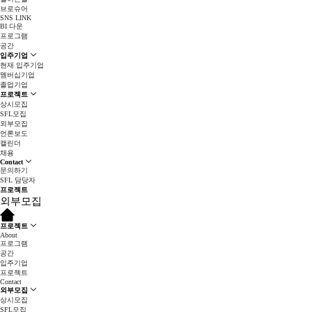
브로슈어
SNS LINK
BI 다운
프로그램
공간
입주기업
현재 입주기업
멤버십기업
졸업기업
프로젝트
상시모집
SFL모집
외부모집
언론보도
캘린더
채용
Contact
문의하기
SFL 담당자
프로젝트
외부모집
프로젝트
About
프로그램
공간
입주기업
프로젝트
Contact
외부모집
상시모집
SFL모집