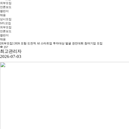
외부모집
언론보도
캘린더
채용
상시모집
SFL모집
외부모집
언론보도
캘린더
채용
[외부모집] 2026 모험·도전적 AI 스타트업 투자대상 발굴 경진대회 참여기업 모집
257
최고관리자
2026-07-03