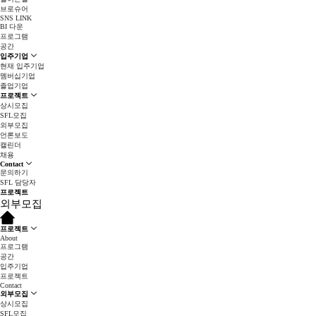
브로슈어
SNS LINK
BI 다운
프로그램
공간
입주기업
현재 입주기업
멤버십기업
졸업기업
프로젝트
상시모집
SFL모집
외부모집
언론보도
캘린더
채용
Contact
문의하기
SFL 담당자
프로젝트
외부모집
프로젝트
About
프로그램
공간
입주기업
프로젝트
Contact
외부모집
상시모집
SFL모집