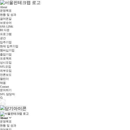
About
운영목표
현황 및 성과
걸어온길
브로슈어
SNS LINK
BI 다운
프로그램
공간
입주기업
현재 입주기업
멤버십기업
졸업기업
프로젝트
상시모집
SFL모집
외부모집
언론보도
캘린더
채용
Contact
문의하기
SFL 담당자
About
운영목표
현황 및 성과
걸어온길